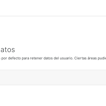
ns:wght@400;600;700&display=swap');
datos
 por defecto para retener datos del usuario. Ciertas áreas pudi