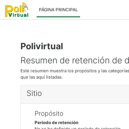
@import url('https://fonts.googleapis.com/css2?family=Poppi
Salta al contenido principal
PÁGINA PRINCIPAL
Polivirtual
Resumen de retención de 
Este resumen muestra los propósitos y las categorías
que las aquí listadas.
Sitio
Propósito
Período de retención
No se ha definido un período de retención