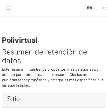
@import url('https://fonts.googleapis.com/css2?
family=Poppins:wght@400;600;700&display=swap');
Ac
Panel lateral
Salta al contenido principal
Polivirtual
Resumen de retención de
datos
Este resumen muestra los propósitos y las categorías por
defecto para retener datos del usuario. Ciertas áreas
pudieran tener propósitos y categorías más específicas que
las aquí listadas.
Sitio